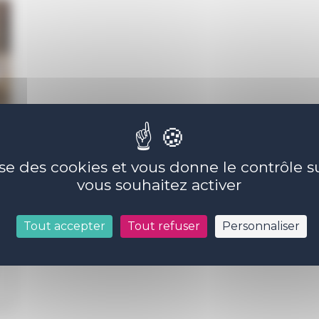
lise des cookies et vous donne le contrôle 
vous souhaitez activer
Tout accepter
Tout refuser
Personnaliser