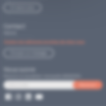
En savoir plus
Contact
Askoria
Toutes nos adresses proches de chez vous
Envoyer un message
Nous suivre
Recevoir la newsletter mensuelle d'ASKORIA
Recevoir