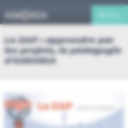
Panneau de gestion des cookies
Menu
La ZAP : apprendre par
les projets, la pédagogie
d’ASKORIA
Innovation